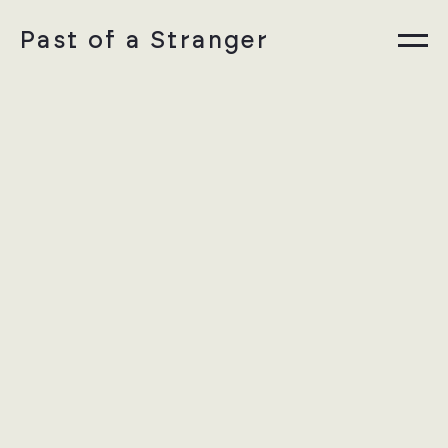
Past of a Stranger
Information
Sammlungen
Instagram
EN
Datenschutz
Impressum